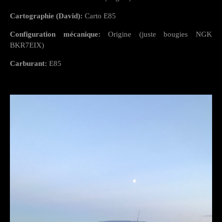
Cartographie (David):
Carto E85
Configuration mécanique:
Origine (juste bougies NGK
BKR7EIX)
Carburant:
E85