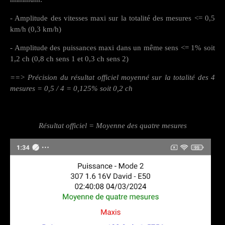
- Amplitude des vitesses maxi sur la totalité des mesures <= 0,5
km/h (0,3 km/h)
- Amplitude des puissances maxi dans un même sens <= 1% soit
1,2 ch (0,8 ch sens 1 et 0,3 ch sens 2)
==> Précision du résultat officiel moyenné sur la totalité des 4
mesures = 0,5 / 4 = 0,125% soit 0,2 ch
Résultat officiel = Moyenne des quatre mesures