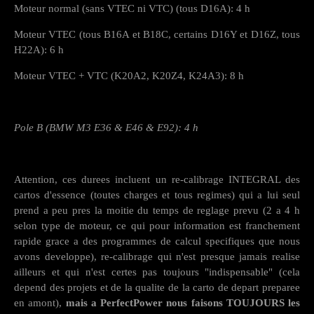
Moteur normal (sans VTEC ni VTC) (tous D16A): 4 h
Moteur VTEC (tous B16A et B18C, certains D16Y et D16Z, tous
H22A): 6 h
Moteur VTEC + VTC (K20A2, K20Z4, K24A3): 8 h
Pole B (BMW M3 E36 & E46 & E92): 4 h
Attention, ces durees incluent un re-calibrage INTEGRAL des
cartos d'essence (toutes charges et tous regimes) qui a lui seul
prend a peu pres la moitie du temps de reglage prevu (2 a 4 h
selon type de moteur, ce qui pour information est franchement
rapide grace a des programmes de calcul specifiques que nous
avons developpe), re-calibrage qui n'est presque jamais realise
ailleurs et qui n'est certes pas toujours "indispensable" (cela
depend des projets et de la qualite de la carto de depart preparee
en amont),
mais a PerfectPower nous faisons TOUJOURS les