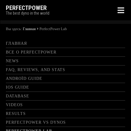
PERFECTPOWER
The best dyno in the world
Вы здесь:
Главная
PerfectPower Lab
ГЛАВНАЯ
ВСЕ О PERFECTPOWER
NEWS
FAQ, REVIEWS, AND STATS
ANDROÏD GUIDE
IOS GUIDE
DATABASE
VIDEOS
RESULTS
PERFECTPOWER VS DYNOS