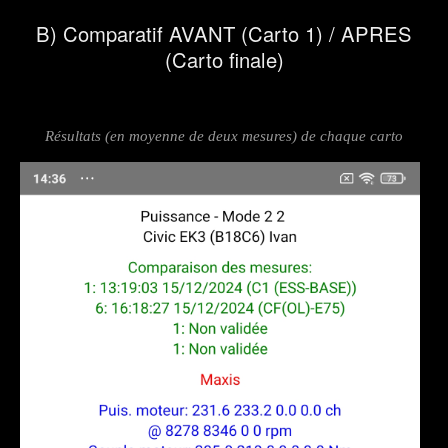
B) Comparatif AVANT (Carto 1) / APRES
(Carto finale)
Résultats (en moyenne de deux mesures) de chaque carto