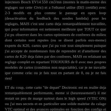
injecteurs Bosch EV14 550 cm3/mn (montes le matin-meme des
reglages sur cette Civic) et a l'ethanol utilise (E65 certifie) avec
2-3 modifs en plus comme le passage en open loop
(desactivation du feedback des sondes lambda) pour les
reglages, MAIS c'est une carto deja remarquablement travaillee,
qui pour information est nettement meilleure que TOUT ce que
j'ai pu observer dans les cartos optimisees de confreres du milieu
dont certains sont reputes (ou se disent parfois eux-meme)
experts du K20, cartos que j'ai pu voir tout simplement puisque
j'ai accepte de nombreuses fois de reprendre et d'ameliorer des
cartos de K20 deja faites par des confreres, MAIS en refaisant un
reglage complet en repartant TOUJOURS de 0 avec mes propres
modeles de cartos (condition non negociable), car je ne travaille
que comme cela: ou je fais tout en partant de 0, ou je ne fais
rien!
ET du coup, cette carto "de depart" Doctronic est en realite deja
remarquablement performante, meme si (heureusement!) il me
restait un peu de marge surtout dans le high speed (VTEC ON)
ou j'ai mes secrets et en particulier une solide maitrise du calage
VTC optimal et des avances optimales en fonction des configs et