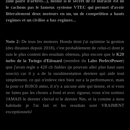
(une paire d'arbres...), meme si le secret de ce miracle est ne
le cachons pas le fameux systeme VTEC qui permet d'avoir
litteralement deux moteurs en un, un de competition a hauts
regimes et un civilise a bas regimes...
Note 2:
De tous les moteurs Honda dont j'ai optimise la gestion
(des dizaines depuis 2018), c'est probablement de celui-ci dont je
suis le plus content des resultats obtenus, plus encore que le
K20
turbo de la Twingo d'Edouard
(membre du
Labo PerfectPower
)
que j'avais regle a 420 ch fiables (je pouvais aller plus haut sans
soucis) car il y a de la suralimentation derriere qui aide tout
simplement, ce qui n'enleve rien bien sur a la performance, mais
la pour ce B18C6 atmo, il n'y a aucune aide qui tienne, et si vous
ne faites pas les choses a fond et avec rigueur, vous n'en sortirez
JAMAIS le dernier cheval et le dernier Nm, et la comme a mon
habitude je l'ai fait et les resultats sont VRAIMENT
exceptionnels!