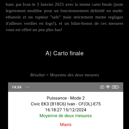
banc par Ivan le 3 Janvier 2025 avec la meme carto finale (juste
legerement modifee pour un fonctionnement definitif en multi-
ethanols et un rupteur "safe" mais strictement meme reglages
d'ailleurs verifies en logs!), et un bilan-bonus de ces mesures
vous est offert un peu plus bas!
A) Carto finale
Résultat = Moyenne des deux mesures