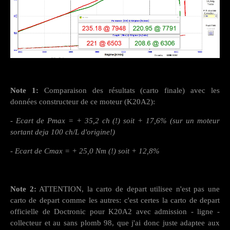
Note 1:
Comparaison des résultats (carto finale) avec les
données constructeur de ce moteur (K20A2):
- Ecart de Pmax = + 35,2 ch (!) soit + 17,6% (sur un moteur
sortant deja 100 ch/L d'origine!)
- Ecart de Cmax = + 25,0 Nm (!) soit + 12,8%
Note 2:
ATTENTION, la c
arto de depart utilisee n'est pas une
carto de depart comme les autres: c'est certes la carto de depart
officielle de Doctronic pour K20A2 avec admission - ligne -
collecteur et au sans plomb 98
, que j'ai donc juste adaptee aux