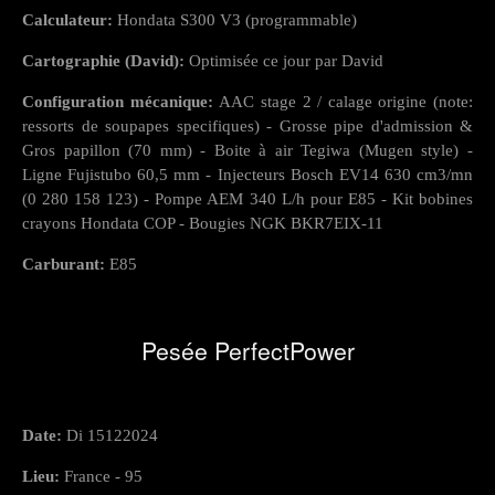
Calculateur:
Hondata S300 V3 (programmable)
Cartographie (David):
Optimisée ce jour par David
Configuration mécanique:
AAC stage 2 / calage origine (note:
ressorts de soupapes specifiques) - Grosse pipe d'admission &
Gros papillon (70 mm) - Boite à air Tegiwa (Mugen style) -
Ligne Fujistubo 60,5 mm - Injecteurs Bosch EV14 630 cm3/mn
(0 280 158 123) - Pompe AEM 340 L/h pour E85 - Kit bobines
crayons Hondata COP - Bougies NGK BKR7EIX-11
Carburant:
E85
Pesée PerfectPower
Date:
Di 15122024
Lieu:
France - 95