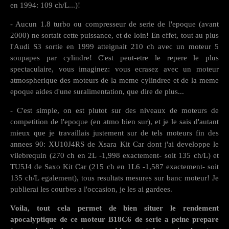
en 1994: 109 ch/L...)!
- Aucun 1.8 turbo ou compresseur de serie de l'epoque (avant
2000) ne sortait cette puissance, et de loin! En effet, tout au plus
l'Audi S3 sortie en 1999 atteignait 210 ch avec un moteur 5
soupapes par cylindre! C'est peut-etre le repere le plus
spectaculaire, vous imaginez: vous ecrasez avec un moteur
atmospherique des moteurs de la meme cylindree et de la meme
epoque aides d'une suralimentation, que dire de plus...
- C'est simple, on est plutot sur des niveaux de moteurs de
competition de l'epoque (en atmo bien sur), et je le sais d'autant
mieux que je travaillais justement sur de tels moteurs fin des
annees 90: XU10J4RS de Xsara Kit Car dont j'ai developpe le
vilebrequin (270 ch en 2L -1,998 exactement- soit 135 ch/L) et
TU5J4 de Saxo Kit Car (215 ch en 1L6 -1,587 exactement- soit
135 ch/L egalement), tous resultats mesures sur banc moteur! Je
publierai les courbes a l'occasion, je les ai gardees.
Voila, tout cela permet de bien situer le rendement
apocalyptique de ce moteur B18C6 de serie a peine prepare