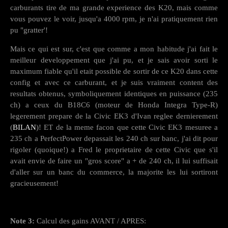
carburants tire de ma grande experience des K20, mais comme
vous pouvez le voir, jusqu'a 4000 rpm, je n'ai pratiquement rien
pu "gratter'!
Mais ce qui est sur, c'est que comme a mon habitude j'ai fait le
meilleur developpement que j'ai pu, et je sais avoir sorti le
maximum fiable qu'il etait possible de sortir de ce K20 dans cette
config et avec ce carburant, et je suis vraiment content des
resultats obtenus, symboliquement identiques en puissance (235
ch) a ceux du B18C6 (moteur de Honda Integra Type-R)
legerement prepare de la Civic EK3 d'Ivan reglee dernierement
(
BILAN
)! ET de la meme facon que cette Civic EK3 mesuree a
235 ch a PerfectPower depassait les 240 ch sur banc, j'ai dit pour
rigoler (quoique!) a Fred le proprietaire de cette Civic que s'il
avait envie de faire un "gros score" a + de 240 ch, il lui suffisait
d'aller sur un banc du commerce, la majorite les lui sortiront
gracieusement!
Note 3:
Calcul des gains AVANT / APRES: