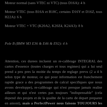
Moteur normal (sans VTEC ni VTC) (tous D16A): 4 h
Moteur VTEC (tous B16A et B18C, certains D16Y et D16Z, tous
H22A): 6 h
Moteur VTEC + VTC (K20A2, K20Z4, K24A3): 8 h
Pole B (BMW M3 E36 & E46 & E92): 4 h
Attention, ces durees incluent un re-calibrage INTEGRAL des
cartos d'essence (toutes charges et tous regimes) qui a lui seul
prend a peu pres la moitie du temps de reglage prevu (2 a 4 h
selon type de moteur, ce qui pour information est franchement
rapide grace a des programmes de calcul specifiques que nous
avons developpe), re-calibrage qui n'est presque jamais realise
ailleurs et qui n'est certes pas toujours "indispensable" (cela
depend des projets et de la qualite de la carto de depart preparee
en amont),
mais a PerfectPower nous faisons TOUJOURS les