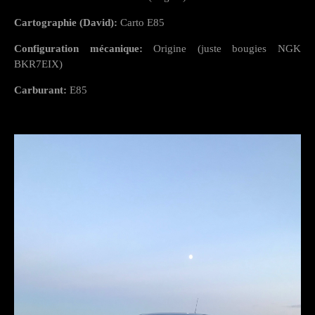
Cartographie (David):
Carto E85
Configuration mécanique:
Origine (juste bougies NGK
BKR7EIX)
Carburant:
E85