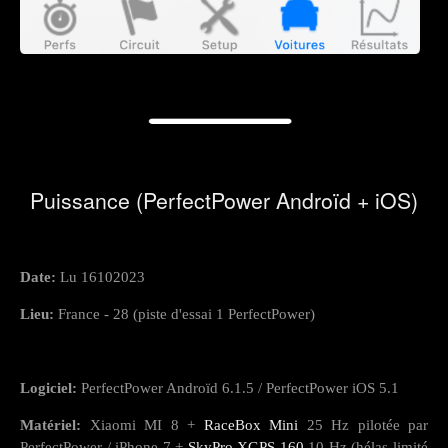
Puissance (PerfectPower Androïd + iOS)
Date:
Lu 16102023
Lieu:
France - 28 (piste d'essai 1 PerfectPower)
Logiciel:
PerfectPower Androïd 6.1.5 / PerfectPower iOS 5.1
Matériel:
Xiaomi MI 8 +
RaceBox Mini
25 Hz pilotée par
PerfectPower / iPhone 7 +
SkyPro XGPS 160
10 Hz (hélas limité