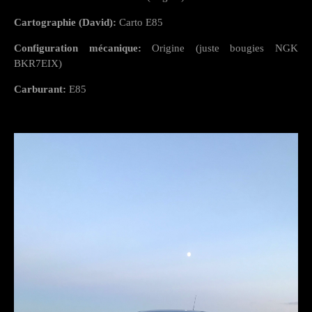
Cartographie (David):
Carto E85
Configuration mécanique:
Origine (juste bougies NGK
BKR7EIX)
Carburant:
E85